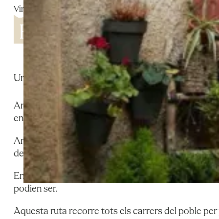
Vinaixa
Una ruta per Vinaixa que permet reviure records i i
Amb el pas del temps, la memòria disminueix i, sovin
encara més si es fa amb les generacions posteriors. 
Amb els anys les coses han canviat. Vinaixa també, m
de la qualitat de vida i del benestar. La idea no és f
En aquesta ocasió podreu generar records a partir 
podien ser.
Aquesta ruta recorre tots els carrers del poble per