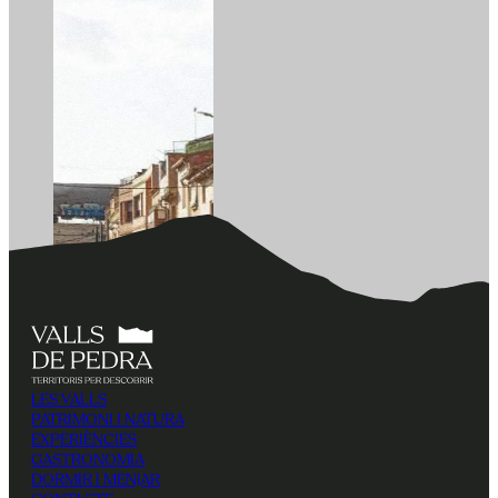
LES VALLS
PATRIMONI I NATURA
EXPERIÈNCIES
GASTRONOMIA
DORMIR I MENJAR