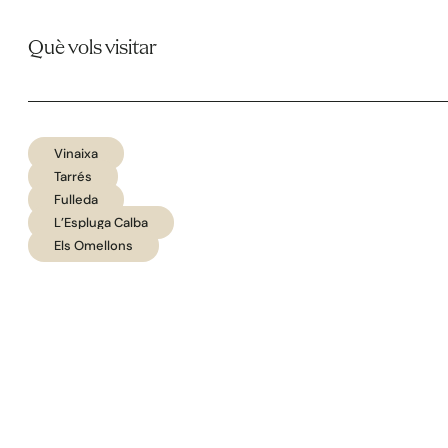
Què vols visitar
Vinaixa
Tarrés
Fulleda
L’Espluga Calba
Els Omellons