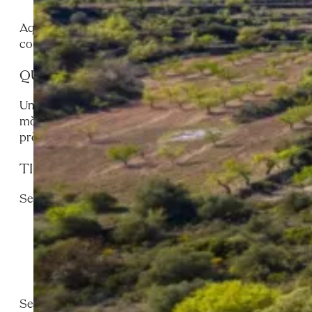
Aquest lloc web utilitza cookies pròpies i de tercers per o
cookies. No obstant això, l’usuari té l’opció d’impedir la
QUÈ SÓN LES COOKIES?
Una cookie és un petit fragment de text que els llocs We
mòbil, tablet, etc. Aquests arxius permeten que el lloc W
pròxima visita i fer que el lloc resulti més útil en perso
TIPUS DE COOKIES
Segons l’entitat que les gestioni, les cookies poden ser:
Cookies pròpies: Són aquelles que s’ envien a l’ equ
demanat per l’ usuari.
Cookies de tercers: Són aquelles que s’envien a l’eq
les dades obtingudes a través de les cookies.
Segons el termini de temps que romanen activades: