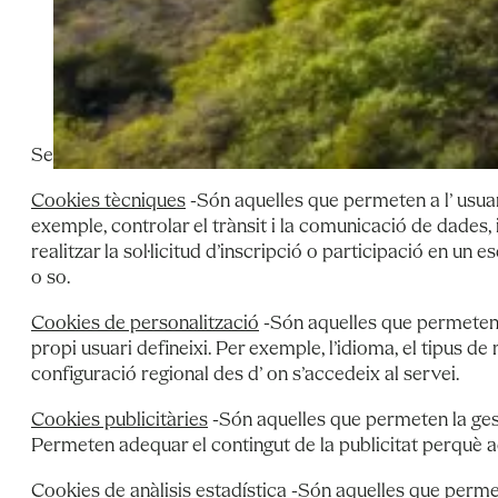
Cookies de sessió: Són un tipus de cookies disse
emmagatzemar informació que només interessa conser
Cookies persistents: Són un tipus de cookies en q
responsable de la cookie, i que pot anar d’uns minu
Segons la finalitat per a la qual es tractin les dades obti
Cookies tècniques
-Són aquelles que permeten a l’ usuari
exemple, controlar el trànsit i la comunicació de dades, 
realitzar la sol·licitud d’inscripció o participació en u
o so.
Cookies de personalització
-Són aquelles que permeten a
propi usuari defineixi. Per exemple, l’idioma, el tipus de
configuració regional des d’ on s’accedeix al servei.
Cookies publicitàries
-Són aquelles que permeten la gesti
Permeten adequar el contingut de la publicitat perquè aque
Cookies de anàlisis estadística
-Són aquelles que permete