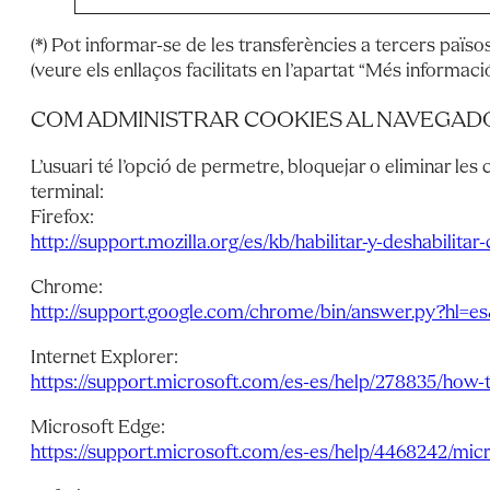
(*) Pot informar-se de les transferències a tercers països
(veure els enllaços facilitats en l’apartat “Més informació
COM ADMINISTRAR COOKIES AL NAVEGAD
L’usuari té l’opció de permetre, bloquejar o eliminar les 
terminal:
Firefox:
http://support.mozilla.org/es/kb/habilitar-y-deshabilitar
Chrome:
http://support.google.com/chrome/bin/answer.py?hl=
Internet Explorer:
https://support.microsoft.com/es-es/help/278835/how-to
Microsoft Edge:
https://support.microsoft.com/es-es/help/4468242/mic