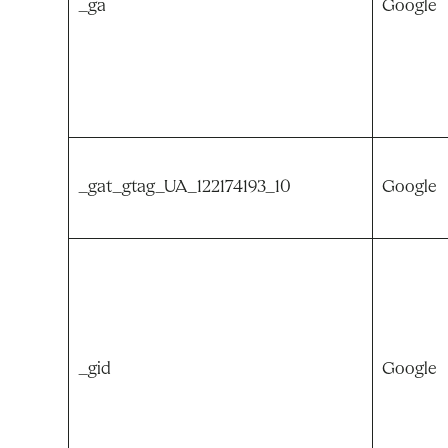
_ga
Google
_gat_gtag_UA_122174193_10
Google
_gid
Google