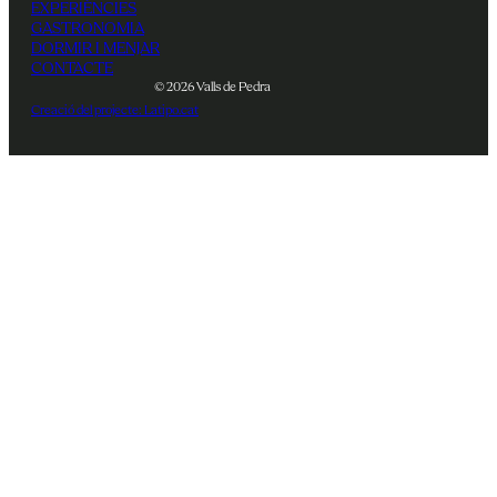
EXPERIÈNCIES
GASTRONOMIA
DORMIR I MENJAR
CONTACTE
© 2026 Valls de Pedra
Creació del projecte: Latipo.cat