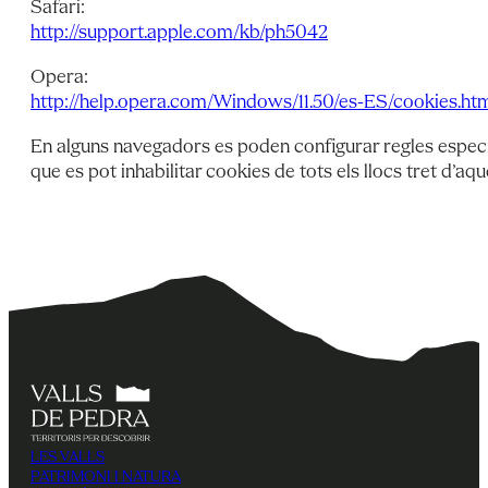
Safari:
http://support.apple.com/kb/ph5042
Opera:
http://help.opera.com/Windows/11.50/es-ES/cookies.ht
En alguns navegadors es poden configurar regles específi
que es pot inhabilitar cookies de tots els llocs tret d’aque
LES VALLS
PATRIMONI I NATURA