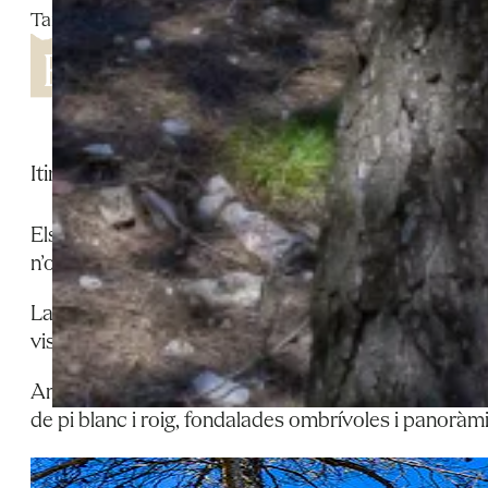
Tarrés
Itinerari circular pels Plans de Tarrés que combina
Els forns de calç són estructures circulars excavad
n’obtenia calç viva, essencial per a la construcció, 
La Ruta dels Forns de Calç recorre els boscos i cost
visitables. El recorregut permet descobrir-ne la varie
Amb una longitud de 11,3 km, desnivell positiu de 151
de pi blanc i roig, fondalades ombrívoles i panoràmi