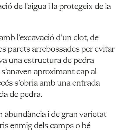
ió de l’aigua i la protegeix de la
mb l’excavació d’un clot, de
es parets arrebossades per evitar
va una estructura de pedra
e s’anaven aproximant cap al
’accés s’obria amb una entrada
nda de pedra.
 abundància i de gran varietat
aris enmig dels camps o bé