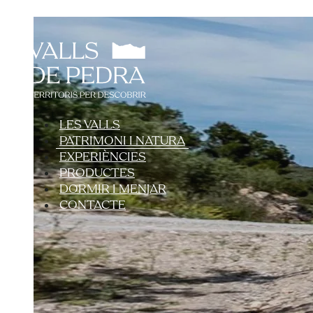
LES VALLS
PATRIMONI I NATURA
EXPERIÈNCIES
PRODUCTES
DORMIR I MENJAR
CONTACTE