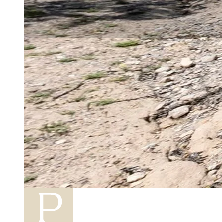
ALJUBS
Els Omellons