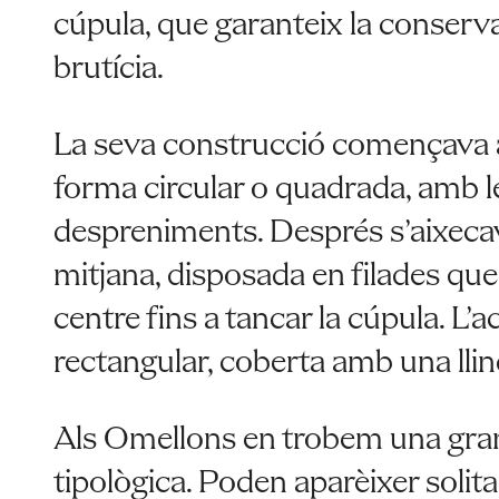
cúpula, que garanteix la conservac
brutícia.
La seva construcció començava a
forma circular o quadrada, amb l
despreniments. Després s’aixeca
mitjana, disposada en filades qu
centre fins a tancar la cúpula. L
rectangular, coberta amb una lli
Als Omellons en trobem una gran
tipològica. Poden aparèixer solit