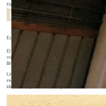
Els Omellons
Edificis històrics, llindes escultòriques i elements 
El carrer principal del nucli antic dels Omellons s’e
voltants de l’església, entre els carrers Jacint Ver
llindes amb elements escultòrics que reflecteixen l
Una de les peces més destacades és la llinda que r
escultòric és un testimoni excepcional dels oficis 
identitat arquitectònica del poble.