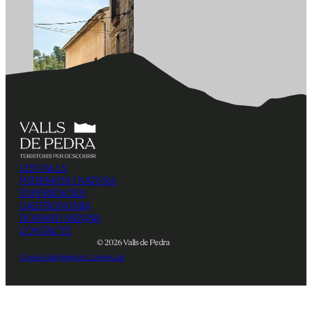
LES VALLS
PATRIMONI I NATURA
EXPERIÈNCIES
GASTRONOMIA
DORMIR I MENJAR
CONTACTE
© 2026 Valls de Pedra
Creació del projecte: Latipo.cat