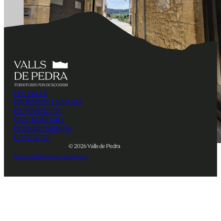
LES VALLS
PATRIMONI I NATURA
EXPERIÈNCIES
GASTRONOMIA
DORMIR I MENJAR
CONTACTE
© 2026 Valls de Pedra
Creació del projecte: Latipo.cat