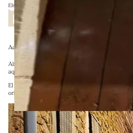
Els Omellons
Aquest carrer combina edificis antics ben conservat
Als afores dels Omellons es troba un carrer singular 
aquest carrer estret reuneix edificis amb brancals i
El conjunt destaca pel bon estat de conservació i p
originals. Aquest carrer és, avui, un testimoni valu