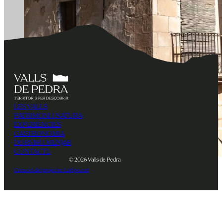
LES VALLS
PATRIMONI I NATURA
EXPERIÈNCIES
GASTRONOMIA
DORMIR I MENJAR
CONTACTE
© 2026 Valls de Pedra
Creació del projecte: Latipo.cat