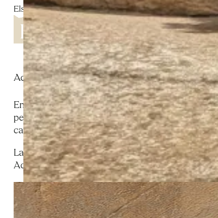
Els Omellons
Aquest edifici dels Omellons, del segle XVIII, desta
En un carrer del nucli antic dels Omellons s’alça un
pedra ben carreuada i una porta amb llinda monolític
carreu cantoner, hi ha una fornícula amb la Mare de 
La façana lateral, més ampla, mostra diverses obertu
Aquest conjunt conserva detalls que permeten llegir 