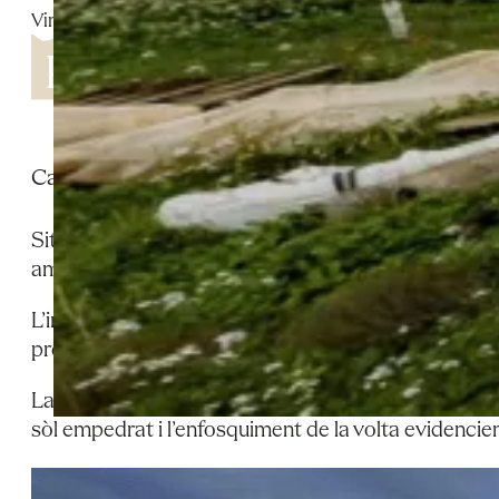
Vinaixa
Cabana de volta als quatre vents a Vinaixa, exemple
Situada al peu del camí, la cabana de planta rectang
amb carreus ben treballats mostren l’experiència co
L’interior estava organitzat amb una zona destinada 
prestatges reforçaven la comoditat i l’ús pràctic, i
La façana principal, orientada al sud, compta amb po
sòl empedrat i l’enfosquiment de la volta evidencien 