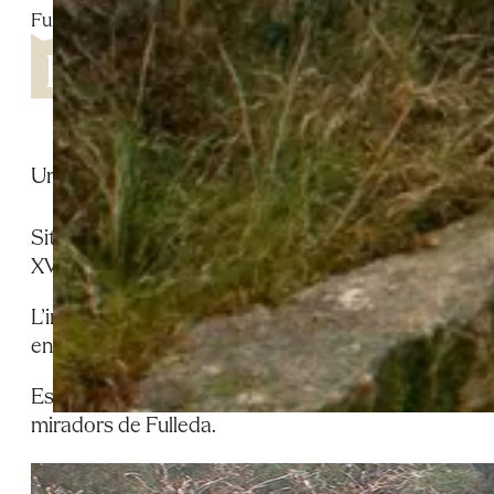
Fulleda
Una deu natural d’aigua, probablement anterior al 
Situada a uns 1,5 km al sud de Fulleda, dins la parti
XVI. L’actual construcció és de pedra lligada, arra
L’indret, ombrívol i fresc, s’ubica sota un gran rou
enclotat, amb esglaons per accedir-hi, i l’aixeta c
Es pot arribar-hi fàcilment des de la carretera LV-2
miradors de Fulleda.