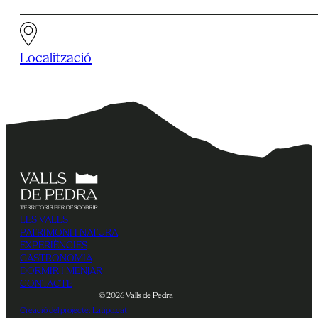
Localització
LES VALLS
PATRIMONI I NATURA
EXPERIÈNCIES
GASTRONOMIA
DORMIR I MENJAR
CONTACTE
© 2026 Valls de Pedra
Creació del projecte: Latipo.cat