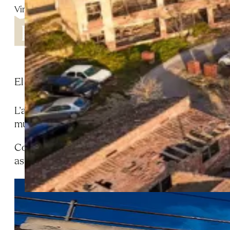
Vinaixa
El Pont del Tren de Vinaixa, situat a l’entrada del
L’arribada del ferrocarril a Vinaixa, l’any 1872, co
municipi. La construcció d’aquest tram va ser comple
Construït amb carreus de pedra ben treballada, comb
aspecte monumental. Avui és un dels elements més 