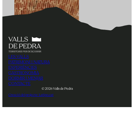
LES VALLS
PATRIMONI I NATURA
EXPERIÈNCIES
GASTRONOMIA
DORMIR I MENJAR
CONTACTE
© 2026 Valls de Pedra
Creació del projecte: Latipo.cat