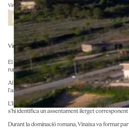
Vinaixa
Vinaixa és un petit municipi de les Garrigues, terra
El municipi de Vinaixa es troba a la comarca de les 
rural molt arrelat i una estreta relació amb el paisat
Al llarg de la història, Vinaixa ha estat considera
l’assentament de diverses civilitzacions que van dei
L’Inventari de Patrimoni Arqueològic de la Generali
s’hi identifica un assentament ilerget corresponent a l
Durant la dominació romana, Vinaixa va formar part 