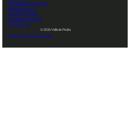
PATRIMONI I NATURA
EXPERIÈNCIES
GASTRONOMIA
DORMIR I MENJAR
CONTACTE
© 2026 Valls de Pedra
Creació del projecte: Latipo.cat